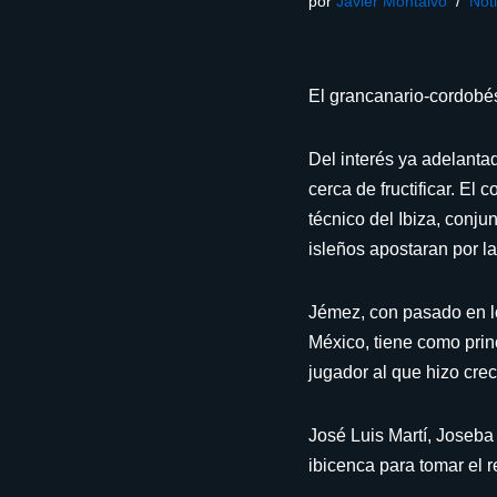
por
Javier Montalvo
Noti
El grancanario-cordobés
Del interés ya adelanta
cerca de fructificar. E
técnico del Ibiza, conj
isleños apostaran por l
Jémez, con pasado en l
México, tiene como prin
jugador al que hizo cre
José Luis Martí, Joseba
ibicenca para tomar el 