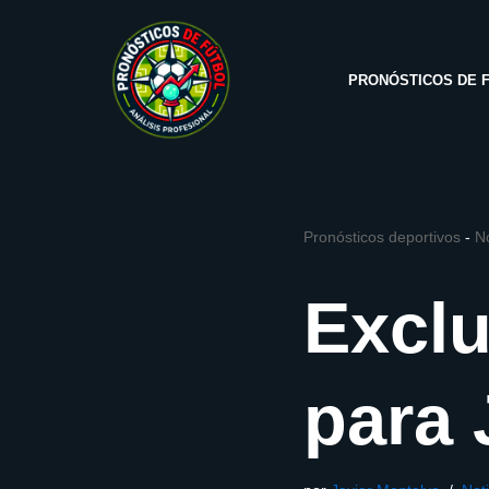
Saltar
PRONÓSTICOS DE 
al
contenido
Pronósticos deportivos
-
No
Exclu
para