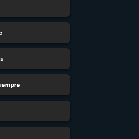
o
es
siempre