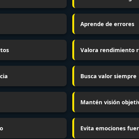
Aprende de errores
tos
Valora rendimiento r
cia
Busca valor siempre
Mantén visión objeti
go
Evita emociones fuer