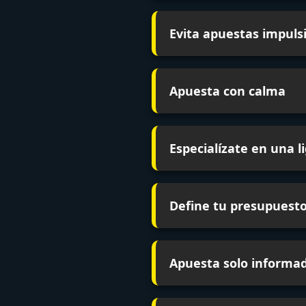
Evita apuestas impuls
Apuesta con calma
Especialízate en una l
Define tu presupuest
Apuesta solo informa