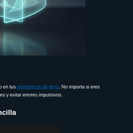
o en tus
pronósticos de tenis
. No importa si eres
es y evitar errores impulsivos.
cilla