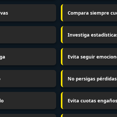
ivas
Compara siempre cu
Investiga estadística
iga
Evita seguir emocion
o
No persigas pérdidas
do
Evita cuotas engaño