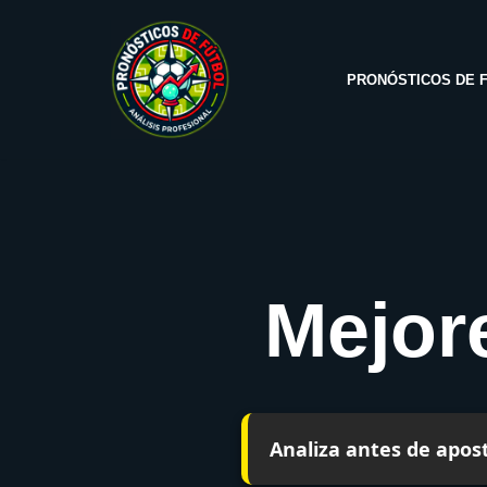
Saltar
PRONÓSTICOS DE 
al
contenido
Mejor
Analiza antes de apos