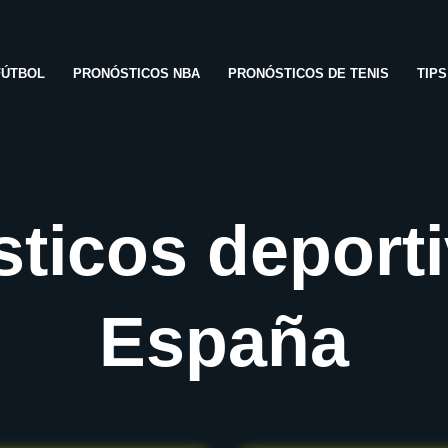
FÚTBOL
PRONÓSTICOS NBA
PRONÓSTICOS DE TENIS
TIP
ticos deport
España