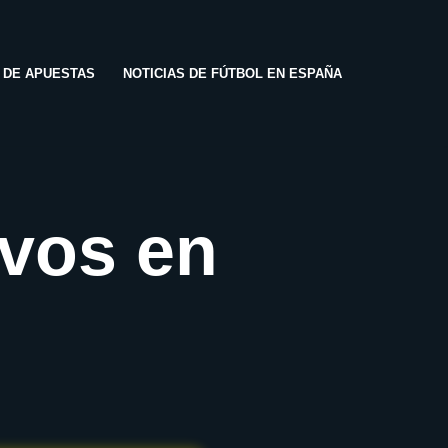
S DE APUESTAS
NOTICIAS DE FÚTBOL EN ESPAÑA
ivos en