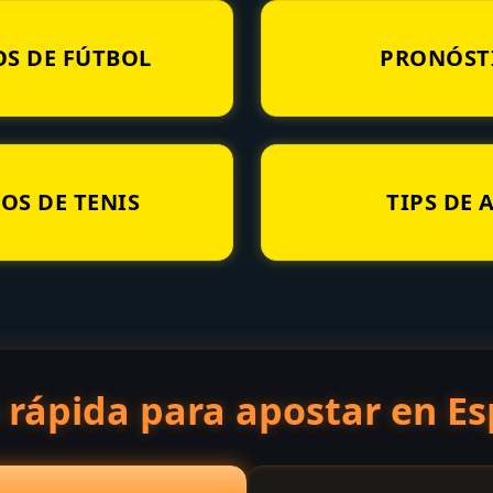
S DE FÚTBOL
PRONÓST
OS DE TENIS
TIPS DE 
 rápida para apostar en E