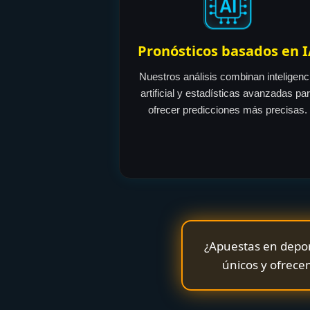
Pronósticos basados en 
Nuestros análisis combinan inteligenc
artificial y estadísticas avanzadas pa
ofrecer predicciones más precisas.
¿Apuestas en depor
únicos y ofrecem