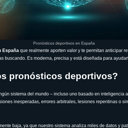
Pronósticos deportivos en España
en España
que realmente aporten valor y te permitan anticipar r
as buscando. Es moderna, precisa y está diseñada para ayudart
os pronósticos deportivos?
gún sistema del mundo – incluso uno basado en inteligencia art
lsiones inesperadas, errores arbitrales, lesiones repentinas o
amente baja, ya que nuestro sistema analiza miles de datos y pat