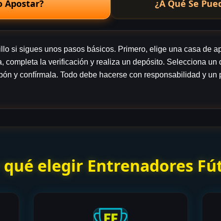
 Apostar?
¿A Qué Se Pue
illo si sigues unos pasos básicos. Primero, elige una casa de a
 completa la verificación y realiza un depósito. Selecciona un 
pón y confírmala. Todo debe hacerse con responsabilidad y un 
 qué elegir Entrenadores Fú