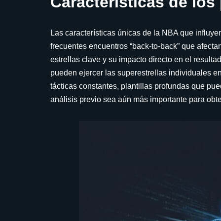
Características de lo
Las características únicas de la NBA que influy
frecuentes encuentros “back-to-back” que afectan e
estrellas clave y su impacto directo en el result
pueden ejercer las superestrellas individuales e
tácticas constantes, plantillas profundas que pue
análisis previo sea aún más importante para obte