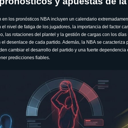
s pronósticos y apuestas de l
en en los pronósticos NBA incluyen un calendario extremadamen
l nivel de fatiga de los jugadores, la importancia del factor can
ado, las rotaciones del plantel y la gestión de cargas con los dí
n el desenlace de cada partido. Además, la NBA se caracteriza p
den cambiar el desarrollo del partido y una fuerte dependencia d
ner predicciones fiables.