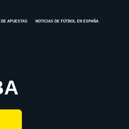
S DE APUESTAS
NOTICIAS DE FÚTBOL EN ESPAÑA
BA