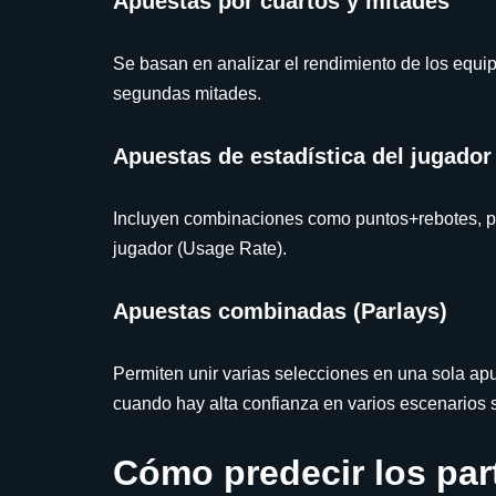
Apuestas por cuartos y mitades
Se basan en analizar el rendimiento de los equip
segundas mitades.
Apuestas de estadística del jugador
Incluyen combinaciones como puntos+rebotes, punt
jugador (Usage Rate).
Apuestas combinadas (Parlays)
Permiten unir varias selecciones en una sola ap
cuando hay alta confianza en varios escenarios 
Cómo predecir los par