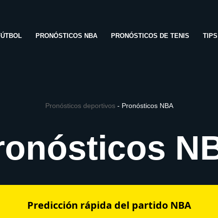
FÚTBOL
PRONÓSTICOS NBA
PRONÓSTICOS DE TENIS
TIP
Pronósticos deportivos
-
Pronósticos NBA
ronósticos N
Predicción rápida del partido NBA