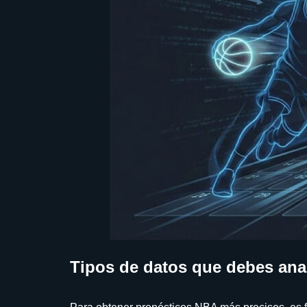
Tipos de datos que debes anal