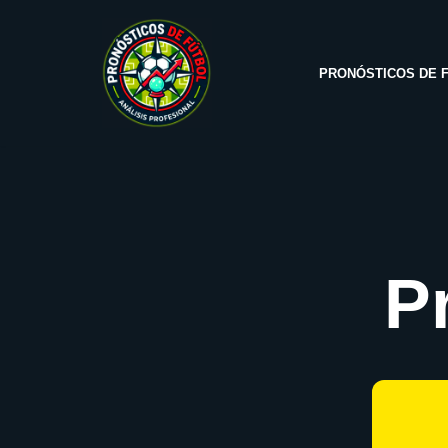
Saltar
PRONÓSTICOS DE 
al
contenido
P